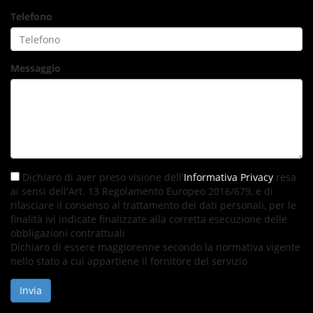
Telefono
Messaggio
Dichiaro di aver preso visione dell'
Informativa Privacy
resa
ai sensi dell'Art. 13 Regolamento Europeo 2016/679, e di
rilasciare il consenso al trattamento dei dati personali, per le
finalità ivi indicate finalizzate alla corretta esecuzione delle
obbligazioni contrattuali
Dichiaro di essere maggiorenne secondo la normativa vigente
nello stato a cui appartiene il fornitore del servizio
Invia